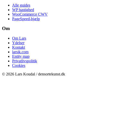
Alle guides
WP hastighed
WooCommerce CWV
PageSpeed-hjælp
Om
Om Lars
Ydelser
Kontakt
larsik.com
Entity map
Privatlivspolitik
Cookies
© 2026 Lars Koudal / densortekunst.dk