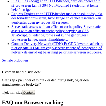
ETag
ETag (e-tag) er en HTTP-header, der versionerer en fil,
så browseren kan få 304 Not Modified i stedet for at hente
hele filen igen.
Expires
Expires er en HTTP-header med et absolut tidspunkt,
der fortæller browseren, hvor længe en cachet ressource kan
genbruges uden ny request til serveren.
Serve static assets with an efficient cache policy
Serve static
assets with an efficient cache policy betyder, at CSS,
JavaScript, billeder og fonte skal kunne genbruges i
browseren længe, mens filændringer…
Content Delivery Network (CDN)
Et CDN leverer cachebare
filer og ofte HTML fra edge-servere tættere på besøgende, så
netværkslatenstid og belastning på origin-serveren reduceres.
Se hele ordbogen
Hvordan har din side det?
Gratis tjek på under et minut - er den hurtig nok, og er den
grundlæggende beskyttet?
Tjek min side
Kontakt
FAQ om Browsercaching