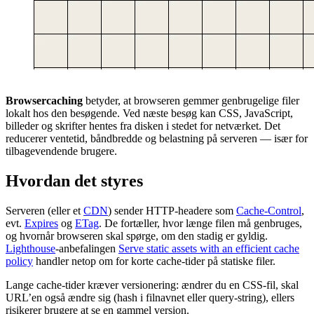
Browsercaching
betyder, at browseren gemmer genbrugelige filer
lokalt hos den besøgende. Ved næste besøg kan CSS, JavaScript,
billeder og skrifter hentes fra disken i stedet for netværket. Det
reducerer ventetid, båndbredde og belastning på serveren — især for
tilbagevendende brugere.
Hvordan det styres
Serveren (eller et
CDN
) sender HTTP-headere som
Cache-Control
,
evt.
Expires
og
ETag
. De fortæller, hvor længe filen må genbruges,
og hvornår browseren skal spørge, om den stadig er gyldig.
Lighthouse
-anbefalingen
Serve static assets with an efficient cache
policy
handler netop om for korte cache-tider på statiske filer.
Lange cache-tider kræver versionering: ændrer du en CSS-fil, skal
URL’en også ændre sig (hash i filnavnet eller query-string), ellers
risikerer brugere at se en gammel version.