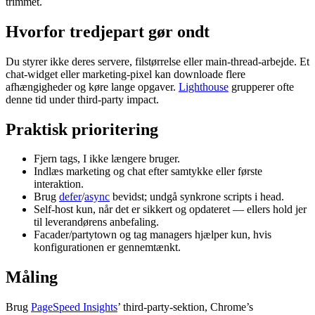
trimmet.
Hvorfor tredjepart gør ondt
Du styrer ikke deres servere, filstørrelse eller main-thread-arbejde. Et
chat-widget eller marketing-pixel kan downloade flere
afhængigheder og køre lange opgaver.
Lighthouse
grupperer ofte
denne tid under third-party impact.
Praktisk prioritering
Fjern tags, I ikke længere bruger.
Indlæs marketing og chat efter samtykke eller første
interaktion.
Brug
defer
/
async
bevidst; undgå synkrone scripts i head.
Self-host kun, når det er sikkert og opdateret — ellers hold jer
til leverandørens anbefaling.
Facader/partytown og tag managers hjælper kun, hvis
konfigurationen er gennemtænkt.
Måling
Brug
PageSpeed Insights
’ third-party-sektion, Chrome’s