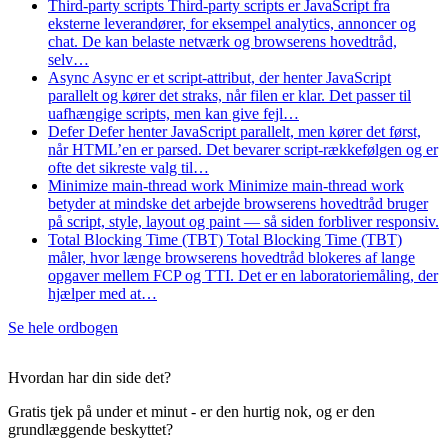
Third-party scripts
Third-party scripts er JavaScript fra
eksterne leverandører, for eksempel analytics, annoncer og
chat. De kan belaste netværk og browserens hovedtråd,
selv…
Async
Async er et script-attribut, der henter JavaScript
parallelt og kører det straks, når filen er klar. Det passer til
uafhængige scripts, men kan give fejl…
Defer
Defer henter JavaScript parallelt, men kører det først,
når HTML’en er parsed. Det bevarer script-rækkefølgen og er
ofte det sikreste valg til…
Minimize main-thread work
Minimize main-thread work
betyder at mindske det arbejde browserens hovedtråd bruger
på script, style, layout og paint — så siden forbliver responsiv.
Total Blocking Time (TBT)
Total Blocking Time (TBT)
måler, hvor længe browserens hovedtråd blokeres af lange
opgaver mellem FCP og TTI. Det er en laboratoriemåling, der
hjælper med at…
Se hele ordbogen
Hvordan har din side det?
Gratis tjek på under et minut - er den hurtig nok, og er den
grundlæggende beskyttet?