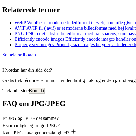
Relaterede termer
WebP
WebP er et moderne billedformat til web, som ofte giver
AVIF
AVIF-fil (.avif) er et moderne billedformat med høj kval
PNG
PNG er et tabsfrit billedformat med transparens, som passe
Efficiently encode images
Efficiently encode images handler om
Properly size images
Properly size images betyder, at billeder s
Se hele ordbogen
Hvordan har din side det?
Gratis tjek på under et minut - er den hurtig nok, og er den grundlæg
Tjek min side
Kontakt
FAQ om JPG/JPEG
Er JPG og JPEG det samme?
Hvornår bør jeg bruge JPEG?
Kan JPEG have gennemsigtighed?