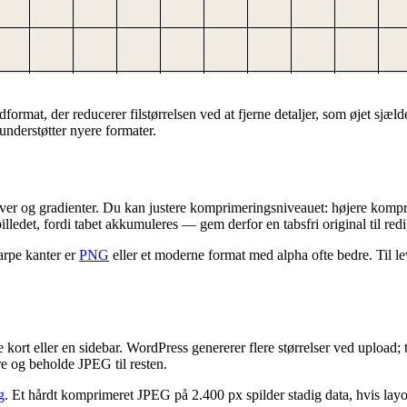
ormat, der reducerer filstørrelsen ved at fjerne detaljer, som øjet sjæld
understøtter nyere formater.
ver og gradienter. Du kan justere komprimeringsniveauet: højere kompri
ledet, fordi tabet akkumuleres — gem derfor en tabsfri original til redi
arpe kanter er
PNG
eller et moderne format med alpha ofte bedre. Til 
le kort eller en sidebar. WordPress genererer flere størrelser ved upload
 og beholde JPEG til resten.
g
. Et hårdt komprimeret JPEG på 2.400 px spilder stadig data, hvis layo