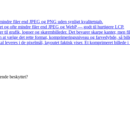
 mindre filer end JPEG og PNG uden synligt kvalitetstab.
itet og ofte mindre filer end JPEG og WebP — godt til hurtigere LCP.
r til grafik, logoer og skærmbilleder. Det bevarer skarpe kanter, men fi
 at vælge det rette format, komprimeringsniveau og farvedybde, så bil
kal leveres i de pixelmål, layoutet faktisk viser. Et komprimeret billede 
gende beskyttet?