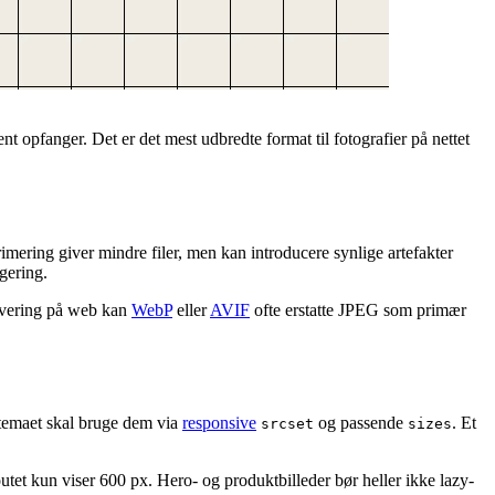
ent opfanger. Det er det mest udbredte format til fotografier på nettet
mering giver mindre filer, men kan introducere synlige artefakter
gering.
levering på web kan
WebP
eller
AVIF
ofte erstatte JPEG som primær
; temaet skal bruge dem via
responsive
og passende
. Et
srcset
sizes
utet kun viser 600 px. Hero- og produktbilleder bør heller ikke lazy-