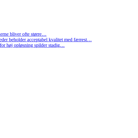
lerne bliver ofte større…
leder beholder acceptabel kvalitet med færrest…
i for høj opløsning spilder stadig…