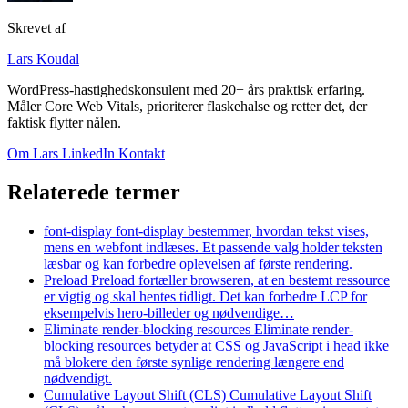
Skrevet af
Lars Koudal
WordPress-hastighedskonsulent med 20+ års praktisk erfaring.
Måler Core Web Vitals, prioriterer flaskehalse og retter det, der
faktisk flytter nålen.
Om Lars
LinkedIn
Kontakt
Relaterede termer
font-display
font-display bestemmer, hvordan tekst vises,
mens en webfont indlæses. Et passende valg holder teksten
læsbar og kan forbedre oplevelsen af første rendering.
Preload
Preload fortæller browseren, at en bestemt ressource
er vigtig og skal hentes tidligt. Det kan forbedre LCP for
eksempelvis hero-billeder og nødvendige…
Eliminate render-blocking resources
Eliminate render-
blocking resources betyder at CSS og JavaScript i head ikke
må blokere den første synlige rendering længere end
nødvendigt.
Cumulative Layout Shift (CLS)
Cumulative Layout Shift