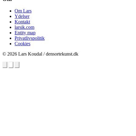
Om Lars
Ydelser
Kontakt
larsik.com
Entity map
Privatlivspolitik
Cookies
© 2026 Lars Koudal / densortekunst.dk