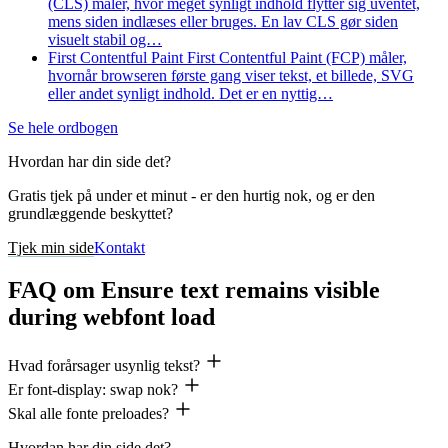
(CLS) måler, hvor meget synligt indhold flytter sig uventet,
mens siden indlæses eller bruges. En lav CLS gør siden
visuelt stabil og…
First Contentful Paint
First Contentful Paint (FCP) måler,
hvornår browseren første gang viser tekst, et billede, SVG
eller andet synligt indhold. Det er en nyttig…
Se hele ordbogen
Hvordan har din side det?
Gratis tjek på under et minut - er den hurtig nok, og er den
grundlæggende beskyttet?
Tjek min side
Kontakt
FAQ om Ensure text remains visible
during webfont load
Hvad forårsager usynlig tekst?
Er font-display: swap nok?
Skal alle fonte preloades?
Hvordan har din side det?